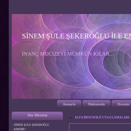
SİNEM ŞULE ŞEKEROĞLU İLE E
İNANÇ MUCİZEYİ MÜMKÜN KILAR...
Anasayfa
Hakkımızda
Dosyalar
Site Menüsü
ALFA BİOENERJİ UYGULAMALARI - 
SİNEM ŞULE ŞEKEROĞLU
KİMDİR?