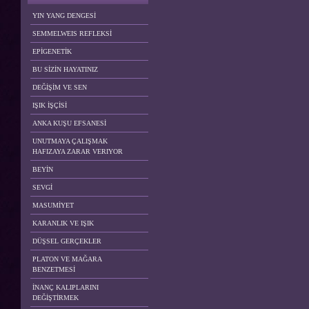
YIN YANG DENGESİ
SEMMELWEIS REFLEKSİ
EPİGENETİK
BU SİZİN HAYATINIZ
DEĞİŞİM VE SEN
IŞIK İŞÇİSİ
ANKA KUŞU EFSANESİ
UNUTMAYA ÇALIŞMAK
HAFIZAYA ZARAR VERIYOR
BEYİN
SEVGİ
MASUMİYET
KARANLIK VE IŞIK
DÜŞSEL GERÇEKLER
PLATON VE MAĞARA
BENZETMESİ
İNANÇ KALIPLARINI
DEĞİŞTİRMEK