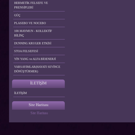
HERMETİK FELSEFE VE
PRENSİPLERİ
GÜÇ
PLASEBO VE NOCEBO
100.MAYMUN - KOLLEKTİF
BİLİNÇ
DUNNING KRUGER ETKİSİ
STOA FELSEFESİ
YİN YANG ve ALFA BİOENERJİ
VARSAYIMLAR(HAYATI SEVİNCE
DÖNÜŞTÜRMEK)
İLETİŞİM
İLETİŞİM
Site Haritası
Site Haritası