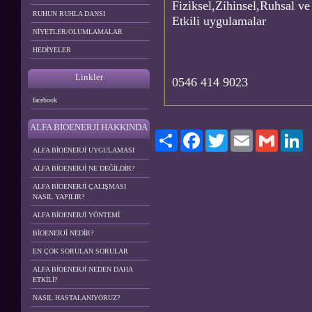
Fiziksel,Zihinsel,Ruhsal v
RUHUN RUHLA DANSI
Etkili uygulamalar
NİYETLER/OLUMLAMALAR
HEDİYELER
Linkler
0546 414 9023
facebook
ALFA BİOENERJİ HAKKINDA
Paylaş
Facebook
Twitter
Email
Gmail
Li
ALFA BİOENERJİ UYGULAMASI
ALFA BİOENERJİ NE DEĞİLDİR?
ALFA BİOENERJİ ÇALIŞMASI
NASIL YAPILIR?
ALFA BİOENERJİ YÖNTEMİ
BİOENERJİ NEDİR?
EN ÇOK SORULAN SORULAR
ALFA BİOENERJİ NEDEN DAHA
ETKİLİ?
NASIL HASTALANIYORUZ?