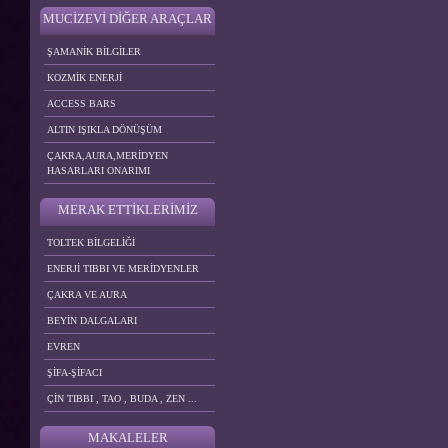
MUCİZEVİ DİĞER ARAÇLAR
ŞAMANİK BİLGİLER
KOZMİK ENERJİ
ACCESS BARS
ALTIN IŞIKLA DÖNÜŞÜM
ÇAKRA,AURA,MERİDYEN
HASARLARI ONARIMI
MERAK ETTİKLERİMİZ
TOLTEK BİLGELİĞİ
ENERJİ TIBBI VE MERİDYENLER
ÇAKRA VE AURA
BEYİN DALGALARI
EVREN
ŞİFA-ŞİFACI
ÇİN TIBBI , TAO , BUDA , ZEN ...
MAKALELER