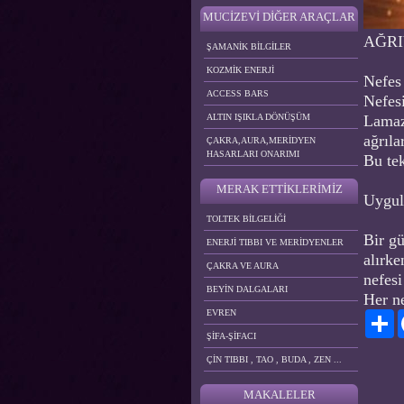
MUCİZEVİ DİĞER ARAÇLAR
AĞRI
ŞAMANİK BİLGİLER
KOZMİK ENERJİ
Nefes 
ACCESS BARS
Nefesi
ALTIN IŞIKLA DÖNÜŞÜM
Lamaz
ağrıla
ÇAKRA,AURA,MERİDYEN
HASARLARI ONARIMI
Bu tek
MERAK ETTİKLERİMİZ
Uygula
TOLTEK BİLGELİĞİ
Bir gü
ENERJİ TIBBI VE MERİDYENLER
alırke
ÇAKRA VE AURA
nefesi
BEYİN DALGALARI
Her ne
EVREN
Pa
ŞİFA-ŞİFACI
ÇİN TIBBI , TAO , BUDA , ZEN ...
MAKALELER