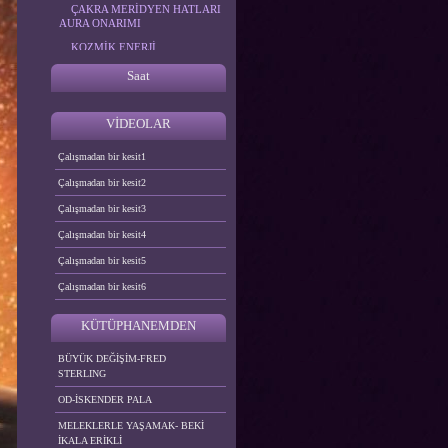
ÇAKRA MERİDYEN HATLARI
AURA ONARIMI
KOZMİK ENERJİ
UYGULAMALARI
Saat
ALFA BİOENERJİ
UYGULAMALARI
VİDEOLAR
Çalışmadan bir kesit1
Çalışmadan bir kesit2
Çalışmadan bir kesit3
Çalışmadan bir kesit4
Çalışmadan bir kesit5
Çalışmadan bir kesit6
KÜTÜPHANEMDEN
BÜYÜK DEĞİŞİM-FRED
STERLING
OD-İSKENDER PALA
MELEKLERLE YAŞAMAK- BEKİ
İKALA ERİKLİ