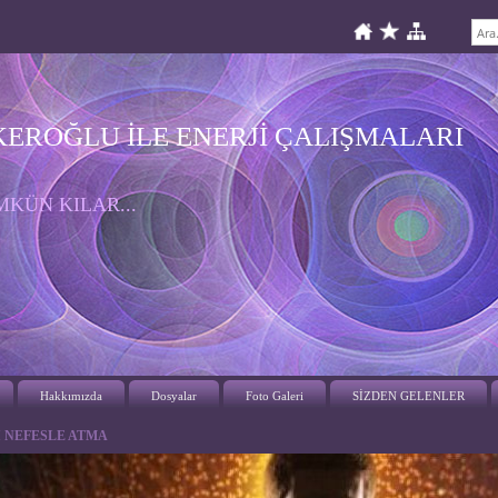
KEROĞLU İLE ENERJİ ÇALIŞMALARI
KÜN KILAR...
Hakkımızda
Dosyalar
Foto Galeri
SİZDEN GELENLER
 NEFESLE ATMA