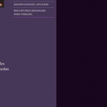
HAYATIN KAYNAĞI- AYN RAND
İMZA HÜCRESİ ŞİFASI-KAHU
FRED STERLING
fes
nızdan