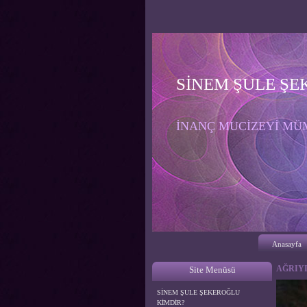
SİNEM ŞULE ŞE
İNANÇ MUCİZEYİ MÜM
Anasayfa
AĞRIYI
Site Menüsü
SİNEM ŞULE ŞEKEROĞLU
KİMDİR?