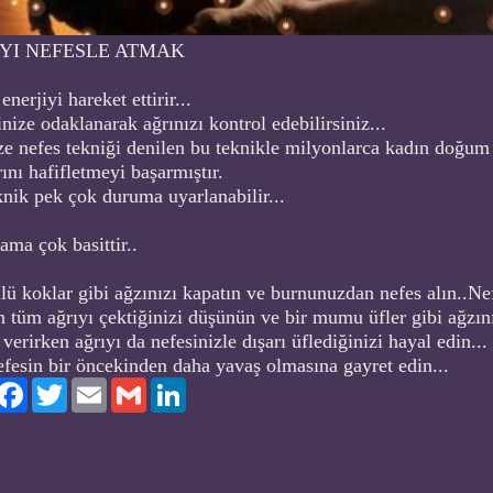
YI NEFESLE ATMAK
enerjiyi hareket ettirir...
nize odaklanarak ağrınızı kontrol edebilirsiniz...
e nefes tekniği denilen bu teknikle milyonlarca kadın doğum
rını hafifletmeyi başarmıştır.
nik pek çok duruma uyarlanabilir...
ma çok basittir..
lü koklar gibi ağzınızı kapatın ve burnunuzdan nefes alın..Ne
n tüm ağrıyı çektiğinizi düşünün ve bir mumu üfler gibi ağzı
 verirken ağrıyı da nefesinizle dışarı üflediğinizi hayal edin...
fesin bir öncekinden daha yavaş olmasına gayret edin...
ylaş
Facebook
Twitter
Email
Gmail
LinkedIn