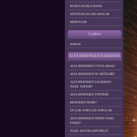
RUHUN RUHLA DANSI
NİYETLER/OLUMLAMALAR
HEDİYELER
Linkler
facebook
ALFA BİOENERJİ HAKKINDA
ALFA BİOENERJİ UYGULAMASI
ALFA BİOENERJİ NE DEĞİLDİR?
ALFA BİOENERJİ ÇALIŞMASI
NASIL YAPILIR?
ALFA BİOENERJİ YÖNTEMİ
BİOENERJİ NEDİR?
EN ÇOK SORULAN SORULAR
ALFA BİOENERJİ NEDEN DAHA
ETKİLİ?
NASIL HASTALANIYORUZ?