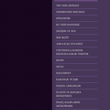
YIN YANG DENGESİ
SEMMELWEIS REFLEKSİ
EPİGENETİK
BU SİZİN HAYATINIZ
DEĞİŞİM VE SEN
IŞIK İŞÇİSİ
ANKA KUŞU EFSANESİ
UNUTMAYA ÇALIŞMAK
HAFIZAYA ZARAR VERIYOR
BEYİN
SEVGİ
MASUMİYET
KARANLIK VE IŞIK
DÜŞSEL GERÇEKLER
PLATON VE MAĞARA
BENZETMESİ
İNANÇ KALIPLARINI
DEĞİŞTİRMEK