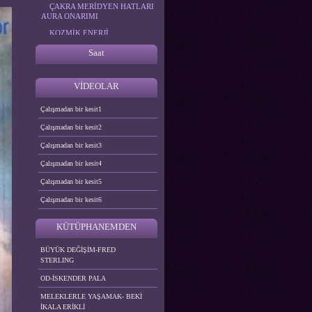
ÇAKRA MERİDYEN HATLARI
AURA ONARIMI
KOZMİK ENERJİ
UYGULAMALARI
Saat
ALFA BİOENERJİ
UYGULAMALARI
VİDEOLAR
Çalışmadan bir kesit1
Çalışmadan bir kesit2
Çalışmadan bir kesit3
Çalışmadan bir kesit4
Çalışmadan bir kesit5
Çalışmadan bir kesit6
KÜTÜPHANEMDEN
BÜYÜK DEĞİŞİM-FRED
STERLING
OD-İSKENDER PALA
MELEKLERLE YAŞAMAK- BEKİ
İKALA ERİKLİ