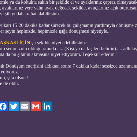
emle ya da koltukta sakin bir şekilde el ve ayaklarınız çapraz olmayaca
, ayaklarınız yere yalın ayak değecek şekilde, avuçlarınız açık oturursa
i şifayı daha rahat alabilirsiniz.
yukarı 15-20 dakika kadar sürecek bu çalışmanın yardımıyla dönüşme 
er şeyin hepinizde, hepimizde ışığa dönüşmesi niyetiyle...
AŞKASI İÇİN
şu şekilde niyet edebilirsiniz:
ım senin iznin olduğu oranda ..... (Kişi ya da kişileri belirtin)..... adlı ki
na da bu şifanın akmasına niyet ediyorum. Teşekkür ederim."
şık Dönüşüm enerjisini aldıktan sonra 7 dakika kadar sessizce uzanmanı
 ediyoruz.
sun, şifa olsun !
e de oldu.
ylaş
Facebook
Twitter
Email
Gmail
LinkedIn