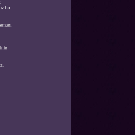
k
nız bu
zamanı
şinin
zı