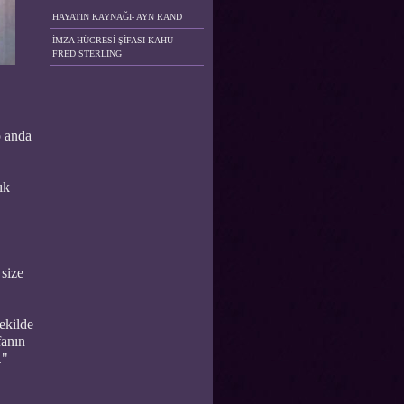
HAYATIN KAYNAĞI- AYN RAND
İMZA HÜCRESİ ŞİFASI-KAHU
FRED STERLING
o anda
ık
 size
ekilde
fanın
."