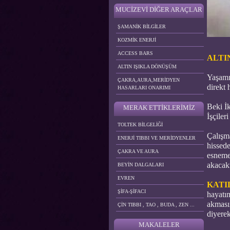
MUCİZEVİ DİĞER ARAÇLAR
ŞAMANİK BİLGİLER
KOZMİK ENERJİ
ACCESS BARS
ALTI
ALTIN IŞIKLA DÖNÜŞÜM
Yaşamı
ÇAKRA,AURA,MERİDYEN
direkt 
HASARLARI ONARIMI
Beki İk
MERAK ETTİKLERİMİZ
İşçiler
TOLTEK BİLGELİĞİ
Çalışma
ENERJİ TIBBI VE MERİDYENLER
hissede
ÇAKRA VE AURA
esnemek
akacakt
BEYİN DALGALARI
EVREN
KATI
ŞİFA-ŞİFACI
hayatım
akması
ÇİN TIBBI , TAO , BUDA , ZEN ...
diyerek
MAKALELER