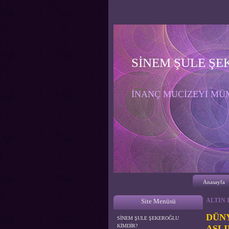
SİNEM ŞULE ŞE
İNANÇ MUCİZEYİ MÜM
Anasayfa
ALTIN 
Site Menüsü
DÜN
SİNEM ŞULE ŞEKEROĞLU
KİMDİR?
ASLI