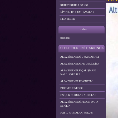
RUHUN RUHLA DANSI
NİYETLER/OLUMLAMALAR
HEDİYELER
Linkler
facebook
ALFA BİOENERJİ HAKKINDA
ALFA BİOENERJİ UYGULAMASI
ALFA BİOENERJİ NE DEĞİLDİR?
ALFA BİOENERJİ ÇALIŞMASI
NASIL YAPILIR?
ALFA BİOENERJİ YÖNTEMİ
BİOENERJİ NEDİR?
EN ÇOK SORULAN SORULAR
ALFA BİOENERJİ NEDEN DAHA
ETKİLİ?
NASIL HASTALANIYORUZ?