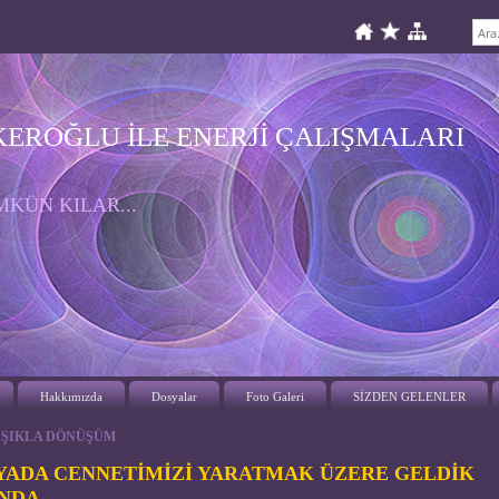
KEROĞLU İLE ENERJİ ÇALIŞMALARI
KÜN KILAR...
Hakkımızda
Dosyalar
Foto Galeri
SİZDEN GELENLER
IŞIKLA DÖNÜŞÜM
YADA CENNETİMİZİ YARATMAK ÜZERE GELDİK
NDA.