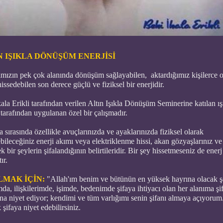
N IŞIKLA DÖNÜŞÜM ENERJİSİ
mızın pek çok alanında dönüşüm sağlayabilen, aktardığımız kişilerce 
hissedebilen son derece güçlü ve fiziksel bir enerjidir.
ala Erikli tarafından verilen Altın Işıkla Dönüşüm Seminerine katılan ış
i tarafından uygulanan özel bir çalışmadır.
 sırasında özellikle avuçlarınızda ve ayaklarınızda fiziksel olarak
bileceğiniz enerji akımı veya elektriklenme hissi, akan gözyaşlarınız ve
 bir şeylerin şifalandığının belirtileridir. Bir şey hissetmeseniz de enerj
ır.
LMAK İÇİN:
"Allah'ım benim ve bütünün en yüksek hayrına olacak ş
da, ilişkilerimde, işimd
e, bedenimde şifaya ihtiyacı olan her alanıma şi
na niyet ediyor; kendimi ve tüm varlığımı senin şifanı almaya açıyorum
 şifaya niyet edebilirsiniz.