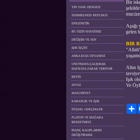
Bir isk
YIN YANG DENGESİ
şekilde
mucizev
SEMMELWEIS REFLEKSİ
EPİGENETİK
Aşağı 
gelen h
BU SİZİN HAYATINIZ
DEĞİŞİM VE SEN
BIR B
IŞIK İŞÇİSİ
"Allah'
yaşamı
ANKA KUŞU EFSANESİ
UNUTMAYA ÇALIŞMAK
Altın I
HAFIZAYA ZARAR VERIYOR
tavsiye
BEYİN
Işık ol
Ve Öyl
SEVGİ
MASUMİYET
KARANLIK VE IŞIK
Pa
DÜŞSEL GERÇEKLER
PLATON VE MAĞARA
BENZETMESİ
İNANÇ KALIPLARINI
DEĞİŞTİRMEK